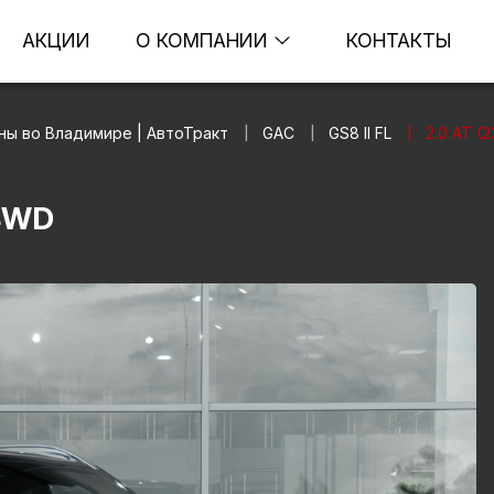
АКЦИИ
О КОМПАНИИ
КОНТАКТЫ
ны во Владимире | АвтоТракт
GAC
GS8 II FL
2.0 AT (2
|
|
|
 4WD